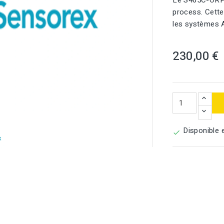
Le S465C-ORP 
process. Cette
les systèmes 
230,00 €

Disponible 
