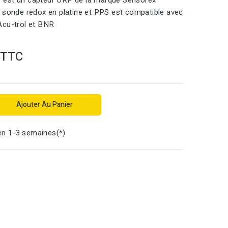
est un capteur ORP de la marque Sensorex
 sonde redox en platine et PPS est compatible avec
Acu-trol et BNR
TTC
Ajouter Au Panier
en 1-3 semaines(*)