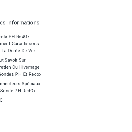
es Informations
nde PH RedOx
ment Garantissons
 La Durée De Vie
t Savoir Sur
retien Ou Hivernage
Sondes PH Et Redox
nnecteurs Spéciaux
 Sonde PH RedOx
Q