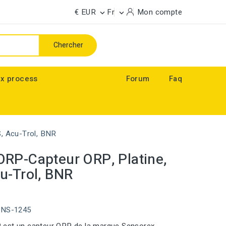
€ EUR
Fr
Mon compte


Chercher
x process
Forum
Faq
, Acu-Trol, BNR
RP-Capteur ORP, Platine,
u-Trol, BNR
ENS-1245