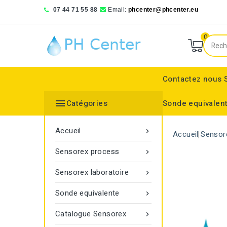
07 44 71 55 88
Email:
phcenter@phcenter.eu
0
Contactez nous

Catégories
Sonde equivalen
Denver Instruments
Sensortechnick Meinsberg
Thermo Fisher Scientific
pH RedOx Simulateur
Électrodes sélective
Electrode de réference
Bouchon protecteur
Electrode de réference
Moniteur de transmitt
Accueil

Accueil
Sensor
Sensorex process

Sensorex laboratoire

Sonde equivalente

Catalogue Sensorex
