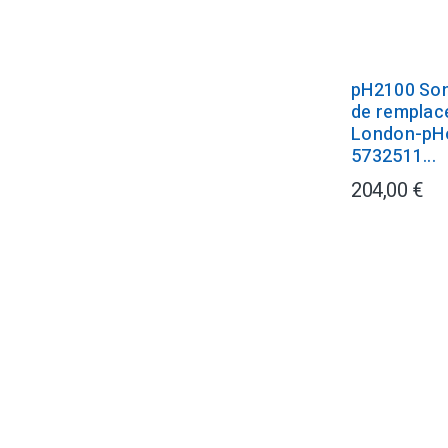
pH2100 Son
de remplac
London-pH
5732511...
204,00 €