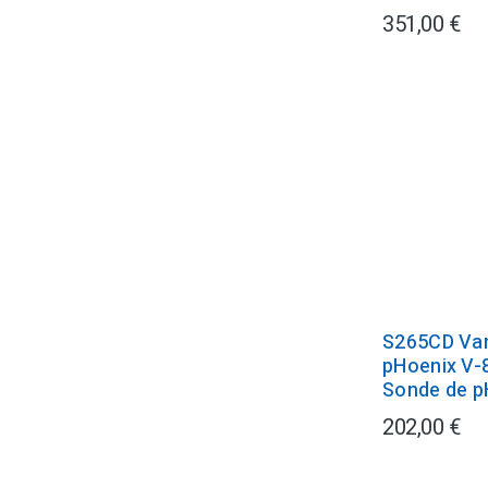
351,00 €
S265CD Va
pHoenix V-
Sonde de pH
202,00 €