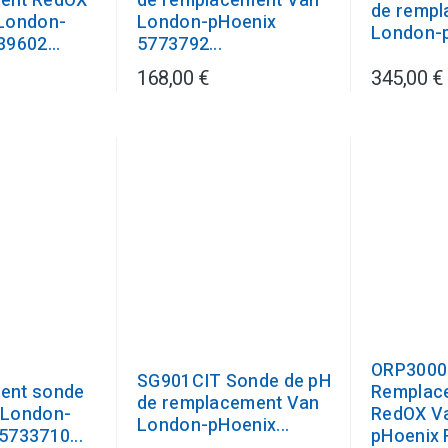
ent RedOX
de remplacement Van
de rempl
London-
London-pHoenix
London-p
9602...
5773792...
168,00 €
345,00 €
ORP3000
SG901CIT Sonde de pH
ent sonde
Remplac
de remplacement Van
 London-
RedOX V
London-pHoenix...
5733710...
pHoenix 