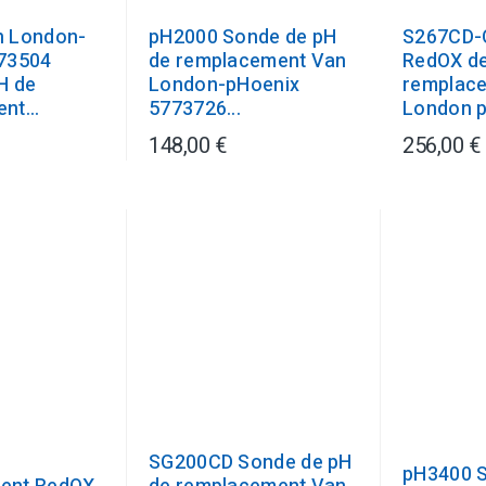
n London-
pH2000 Sonde de pH
S267CD-
73504
de remplacement Van
RedOX d
H de
London-pHoenix
remplac
nt...
5773726...
London p
148,00 €
256,00 €
SG200CD Sonde de pH
pH3400 