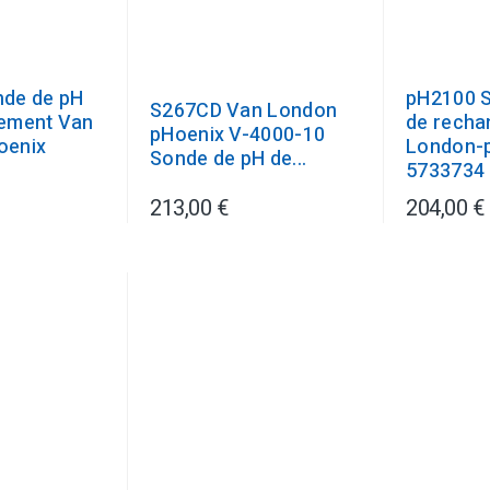
de de pH
pH2100 
S267CD Van London
ement Van
de recha
pHoenix V-4000-10
oenix
London-
Sonde de pH de...
5733734 
213,00 €
204,00 €