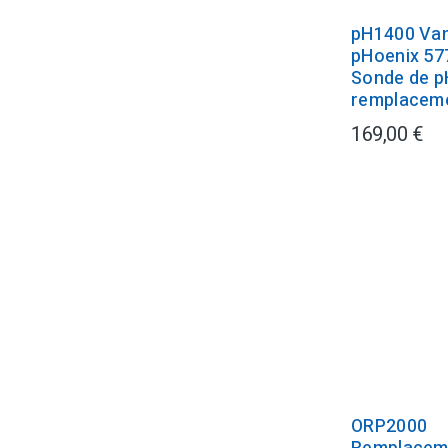
pH1400 Va
pHoenix 57
Sonde de p
remplaceme
169,00 €
ORP2000