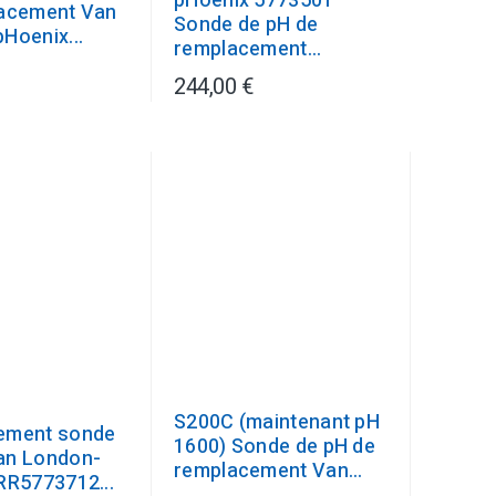
pHoenix 5773501
acement Van
Sonde de pH de
Hoenix...
remplacement...
244,00 €
S200C (maintenant pH
ement sonde
1600) Sonde de pH de
an London-
remplacement Van...
RR5773712...