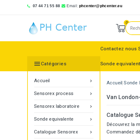
07 44 71 55 88
Email:
phcenter@phcenter.eu
0
Contactez nous

Catégories
Sonde equivalen
Denver Instruments
Sensortechnick Meinsberg
Thermo Fisher Scientific
pH RedOx Simulateur
Électrodes sélective
Electrode de réference
Bouchon protecteur
Electrode de réference
Moniteur de transmitt
Accueil

Accueil
Sonde 
Sensorex process

Van London
Sensorex laboratoire

Catalogue S
Sonde equivalente

Découvrez la me
Catalogue Sensorex
Commandez dès
