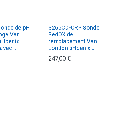
Sonde de pH
S265CD-ORP Sonde
nge Van
RedOX de
pHoenix
remplacement Van
avec...
London pHoenix...
247,00 €