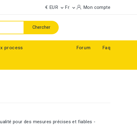
€ EUR
Fr
Mon compte


Chercher
x process
Forum
Faq
ualité pour des mesures précises et fiables -