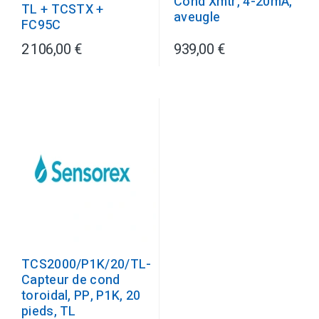
Cond Xmtr, 4-20mA,
TL + TCSTX +
aveugle
FC95C
2 106,00 €
939,00 €
TCS2000/P1K/20/TL-
Capteur de cond
toroidal, PP, P1K, 20
pieds, TL