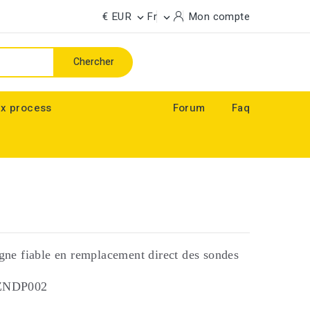
€ EUR
Fr
Mon compte


Chercher
x process
Forum
Faq
gne fiable en remplacement direct des sondes
1, ZNDP002