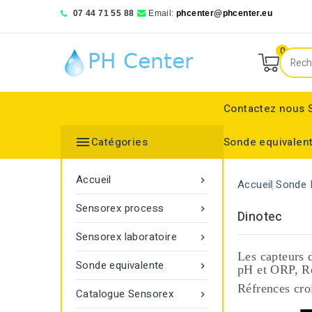
07 44 71 55 88
Email:
phcenter@phcenter.eu
0
Contactez nous

Catégories
Sonde equivalen
Denver Instruments
Sensortechnick Meinsberg
Thermo Fisher Scientific
pH RedOx Simulateur
Électrodes sélective
Electrode de réference
Bouchon protecteur
Electrode de réference
Moniteur de transmitt
Accueil

Accueil
Sonde 
Sensorex process

Dinotec
Sensorex laboratoire

Les capteurs 
Sonde equivalente

pH et ORP, R
Réfrences cr
Catalogue Sensorex
