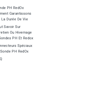
nde PH RedOx
ment Garantissons
 La Durée De Vie
t Savoir Sur
retien Ou Hivernage
Sondes PH Et Redox
nnecteurs Spéciaux
 Sonde PH RedOx
Q