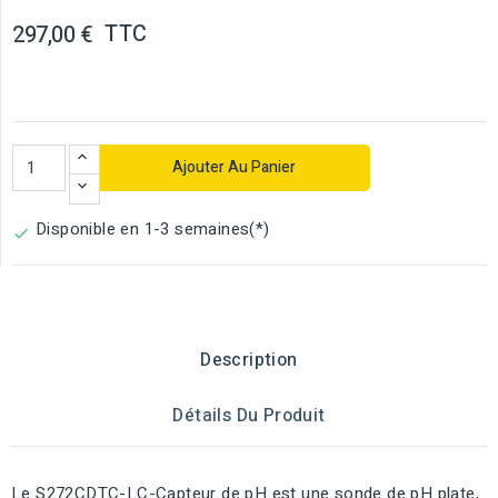
TTC
297,00 €
Ajouter Au Panier
Disponible en 1-3 semaines(*)

Description
Détails Du Produit
Le S272CDTC-LC-Capteur de pH est une sonde de pH plate,