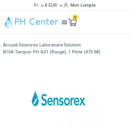
Fr
€ EUR
Mon compte


0

Accueil
Sensorex Laboratoire
Solution
B104-Tampon PH 4,01 (rouge), 1 Pinte (473 Ml)