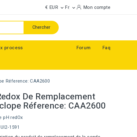
€ EUR
Fr
Mon compte


Chercher
x process
Forum
Faq
pe Réference: CAA2600
Redox De Remplacement
clope Réference: CAA2600
e pH redOx
QUI2-1591