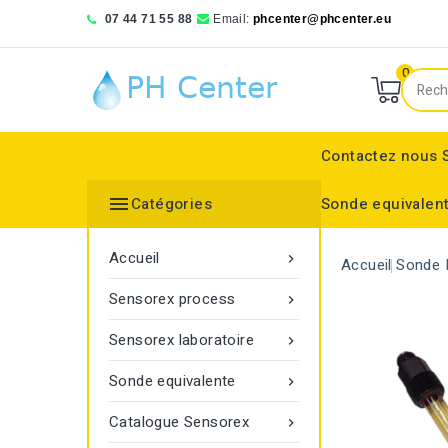
07 44 71 55 88
Email:
phcenter@phcenter.eu
0
Contactez nous

Catégories
Sonde equivalen
Denver Instruments
Sensortechnick Meinsberg
Thermo Fisher Scientific
pH RedOx Simulateur
Électrodes sélective
Electrode de réference
Bouchon protecteur
Electrode de réference
Moniteur de transmitt
Accueil

Accueil
Sonde 
Sensorex process

Sensorex laboratoire

Sonde equivalente

Catalogue Sensorex
