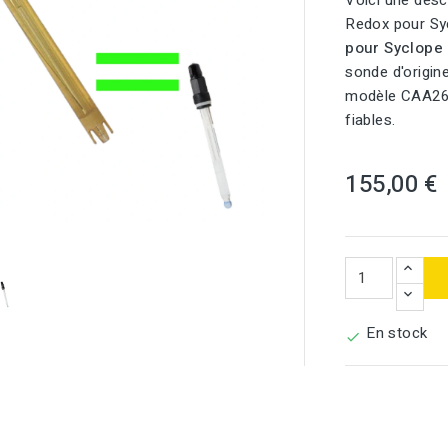
Voici une desc
Redox pour Sy
pour Syclope
sonde d'origin
modèle CAA2600
fiables.
155,00 €

En stock
