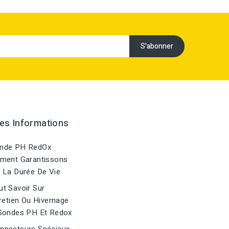
es Informations
nde PH RedOx
ment Garantissons
 La Durée De Vie
t Savoir Sur
retien Ou Hivernage
Sondes PH Et Redox