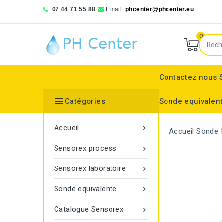
07 44 71 55 88
Email:
phcenter@phcenter.eu
0
Contactez nous

Catégories
Sonde equivalen
Denver Instruments
Sensortechnick Meinsberg
Thermo Fisher Scientific
pH RedOx Simulateur
Électrodes sélective
Electrode de réference
Bouchon protecteur
Electrode de réference
Moniteur de transmitt
Accueil

Accueil
Sonde 
Sensorex process

Sensorex laboratoire

Sonde equivalente

Catalogue Sensorex
