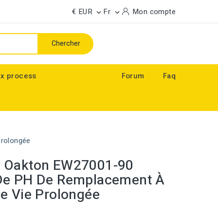
€ EUR
Fr
Mon compte


Chercher
x process
Forum
Faq
rolongée
 Oakton EW27001-90
De PH De Remplacement À
e Vie Prolongée