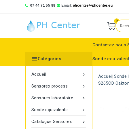
07 44 71 55 88
Email:
phcenter@phcenter.eu
0
Contactez nous

Catégories
Sonde equivalen
Denver Instruments
Sensortechnick Meinsberg
Thermo Fisher Scientific
pH RedOx Simulateur
Électrodes sélective
Electrode de réference
Bouchon protecteur
Electrode de réference
Moniteur de transmitt
Accueil

Accueil
Sonde 
S265CD Oakton
Sensorex process

Sensorex laboratoire

Sonde equivalente

Catalogue Sensorex
