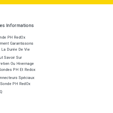
es Informations
nde PH RedOx
ment Garantissons
 La Durée De Vie
t Savoir Sur
retien Ou Hivernage
Sondes PH Et Redox
nnecteurs Spéciaux
 Sonde PH RedOx
Q