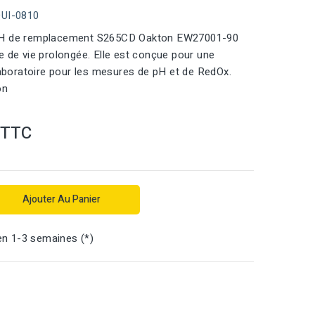
QUI-0810
pH de remplacement S265CD Oakton EW27001-90
e de vie prolongée. Elle est conçue pour une
 laboratoire pour les mesures de pH et de RedOx.
on
TTC
Ajouter Au Panier
en 1-3 semaines (*)