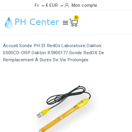
Fr
€ EUR
Mon compte


0

Accueil
Sonde PH Et RedOx Laboratoire
Oakton
S500CD-ORP Oakton R5900177 Sonde RedOX De
Remplacement À Durée De Vie Prolongée