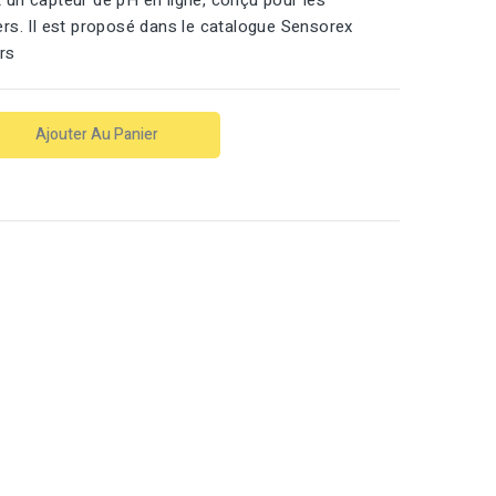
un capteur de pH en ligne, conçu pour les
rs. Il est proposé dans le catalogue Sensorex
rs
Ajouter Au Panier