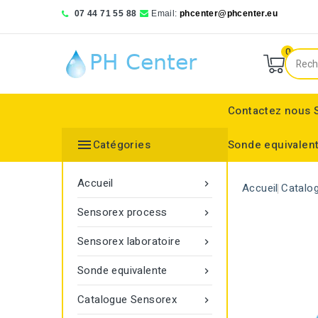
07 44 71 55 88
Email:
phcenter@phcenter.eu
0
Contactez nous

Catégories
Sonde equivalen
Denver Instruments
Sensortechnick Meinsberg
Thermo Fisher Scientific
pH RedOx Simulateur
Électrodes sélective
Electrode de réference
Bouchon protecteur
Electrode de réference
Moniteur de transmitt
Accueil

Accueil
Catalo
Sensorex process

Sensorex laboratoire

Sonde equivalente

Catalogue Sensorex
