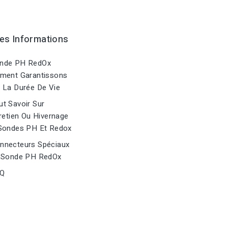
es Informations
nde PH RedOx
ment Garantissons
 La Durée De Vie
t Savoir Sur
retien Ou Hivernage
Sondes PH Et Redox
nnecteurs Spéciaux
 Sonde PH RedOx
Q