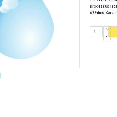
Le S222CD est 
processus lége
d'Online Senso
