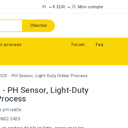
Fr
€ EUR
Mon compte


Chercher
x process
Forum
Faq
CD - PH Sensor, Light-Duty Online Process
- PH Sensor, Light-Duty
Process
e pH redOx
ENS2-2425