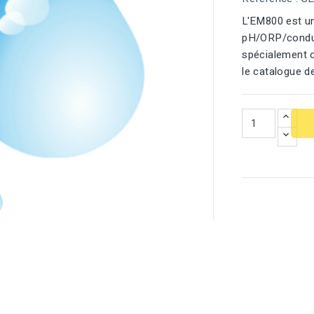
L'EM800 est un
pH/ORP/conduct
spécialement c
le catalogue d
