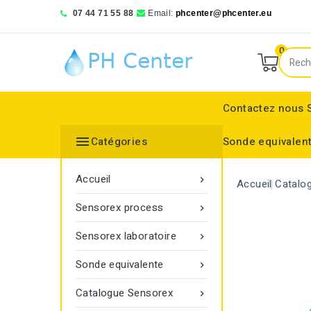
07 44 71 55 88
Email:
phcenter@phcenter.eu
0
Contactez nous

Catégories
Sonde equivalen
Denver Instruments
Sensortechnick Meinsberg
Thermo Fisher Scientific
pH RedOx Simulateur
Électrodes sélective
Electrode de réference
Bouchon protecteur
Electrode de réference
Moniteur de transmitt
Accueil

Accueil
Catalo
Sensorex process

Sensorex laboratoire

Sonde equivalente

Catalogue Sensorex
