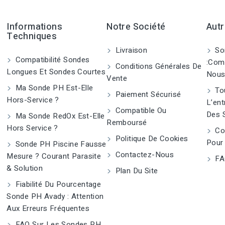
Informations
Notre Société
Autr
Techniques
Livraison
So
Compatibilité Sondes
:Com
Conditions Générales De
Longues Et Sondes Courtes
Nous
Vente
Ma Sonde PH Est-Elle
Tou
Paiement Sécurisé
Hors-Service ?
L’ent
Compatible Ou
Des 
Ma Sonde RedOx Est-Elle
Remboursé
Hors Service ?
Co
Politique De Cookies
Pour
Sonde PH Piscine Fausse
Contactez-Nous
Mesure ? Courant Parasite
FA
& Solution
Plan Du Site
Fiabilité Du Pourcentage
Sonde PH Avady : Attention
Aux Erreurs Fréquentes
FAQ Sur Les Sondes PH