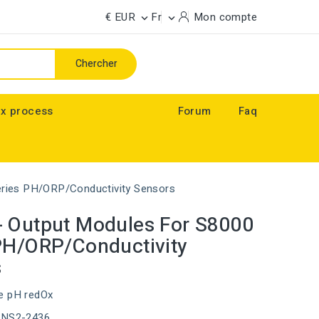
€ EUR
Fr
Mon compte


Chercher
x process
Forum
Faq
ries PH/ORP/Conductivity Sensors
 Output Modules For S8000
PH/ORP/Conductivity
s
e pH redOx
ENS2-2436