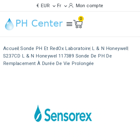
€ EUR
Fr
Mon compte


0

Accueil
Sonde PH Et RedOx Laboratoire
L & N Honeywell
S237CD L & N Honeywel 117389 Sonde De PH De
Remplacement À Durée De Vie Prolongée