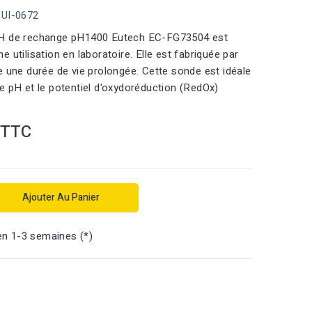
QUI-0672
H de rechange pH1400 Eutech EC-FG73504 est
 utilisation en laboratoire. Elle est fabriquée par
e une durée de vie prolongée. Cette sonde est idéale
e pH et le potentiel d'oxydoréduction (RedOx)
TTC
Ajouter Au Panier
en 1-3 semaines (*)