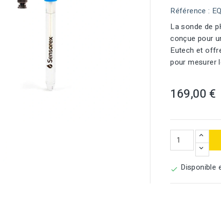
Référence
: E
La sonde de p
conçue pour une
Eutech et offr
pour mesurer l
169,00 €

Disponible 
