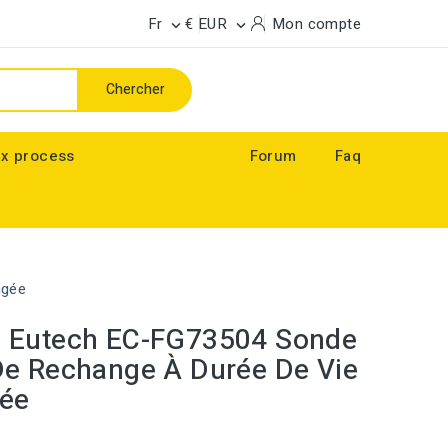
Fr
€ EUR
Mon compte


Chercher
x process
Forum
Faq
ngée
 Eutech EC-FG73504 Sonde
e Rechange À Durée De Vie
gée