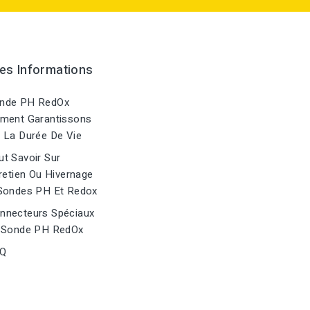
es Informations
nde PH RedOx
ment Garantissons
 La Durée De Vie
t Savoir Sur
retien Ou Hivernage
Sondes PH Et Redox
nnecteurs Spéciaux
 Sonde PH RedOx
Q