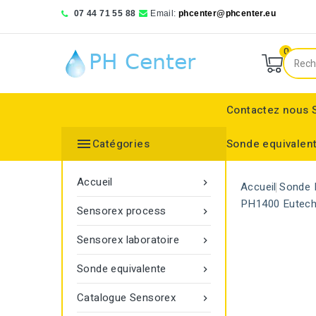
07 44 71 55 88
Email:
phcenter@phcenter.eu
0
Contactez nous

Catégories
Sonde equivalen
Denver Instruments
Sensortechnick Meinsberg
Thermo Fisher Scientific
pH RedOx Simulateur
Électrodes sélective
Electrode de réference
Bouchon protecteur
Electrode de réference
Moniteur de transmitt
Accueil

Accueil
Sonde 
PH1400 Eutech
Sensorex process

Sensorex laboratoire

Sonde equivalente

Catalogue Sensorex
