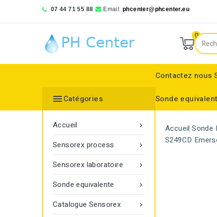
07 44 71 55 88
Email:
phcenter@phcenter.eu
0
Contactez nous

Catégories
Sonde equivalen
Denver Instruments
Sensortechnick Meinsberg
Thermo Fisher Scientific
pH RedOx Simulateur
Électrodes sélective
Electrode de réference
Bouchon protecteur
Electrode de réference
Moniteur de transmitt
Accueil

Accueil
Sonde 
S249CD Emerso
Sensorex process

Sensorex laboratoire

Sonde equivalente

Catalogue Sensorex
