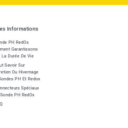
es Informations
nde PH RedOx
ment Garantissons
 La Durée De Vie
t Savoir Sur
retien Ou Hivernage
Sondes PH Et Redox
nnecteurs Spéciaux
 Sonde PH RedOx
Q