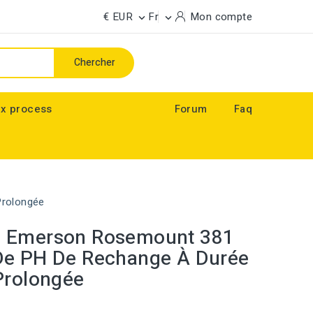
€ EUR
Fr
Mon compte


Chercher
x process
Forum
Faq
rolongée
 Emerson Rosemount 381
De PH De Rechange À Durée
Prolongée