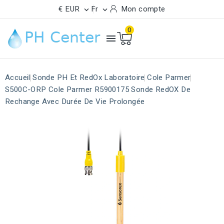
€ EUR
Fr
Mon compte


0

Accueil
Sonde PH Et RedOx Laboratoire
Cole Parmer
S500C-ORP Cole Parmer R5900175 Sonde RedOX De
Rechange Avec Durée De Vie Prolongée