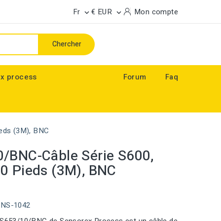
Fr
€ EUR
Mon compte


Chercher
x process
Forum
Faq
eds (3M), BNC
/BNC-Câble Série S600,
0 Pieds (3M), BNC
ENS-1042