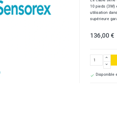
Le câble séri
10 pieds (3M)
utilisation dan
supérieure gar
136,00 €

Disponible 
