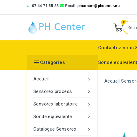
07 44 71 55 88
Email:
phcenter@phcenter.eu
0
Contactez nous

Catégories
Sonde equivalen
Denver Instruments
Sensortechnick Meinsberg
Thermo Fisher Scientific
pH RedOx Simulateur
Électrodes sélective
Electrode de réference
Bouchon protecteur
Electrode de réference
Moniteur de transmitt
Accueil

Accueil
Sensor
Sensorex process

Sensorex laboratoire

Sonde equivalente

Catalogue Sensorex
