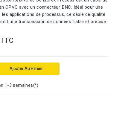
e S653/10/BNC de Sensorex Process est un câble de
 en CPVC avec un connecteur BNC. Idéal pour une
s les applications de processus, ce câble de qualité
antit une transmission de données fiable et précise
TTC
Ajouter Au Panier
en 1-3 semaines(*)