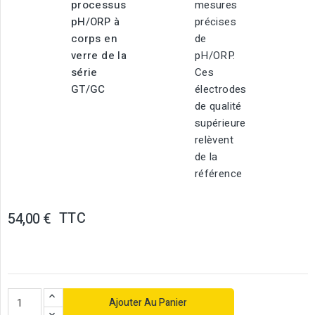
processus
mesures
pH/ORP à
précises
corps en
de
verre de la
pH/ORP.
série
Ces
GT/GC
électrodes
de qualité
supérieure
relèvent
de la
référence
TTC
54,00 €
Ajouter Au Panier