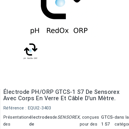
Électrode PH/ORP GTCS-1 S7 De Sensorex
Avec Corps En Verre Et Câble D'un Mètre.
Référence
: EQUI2-3403
Présentation
électrodes
de
SENSOREX
, conçues
GTCS-
dans la
des
de
pour des
1 S7
catégo