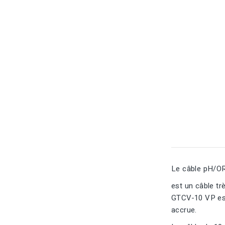
Le câble pH/OR
est un câble tr
GTCV-10 VP est 
accrue.