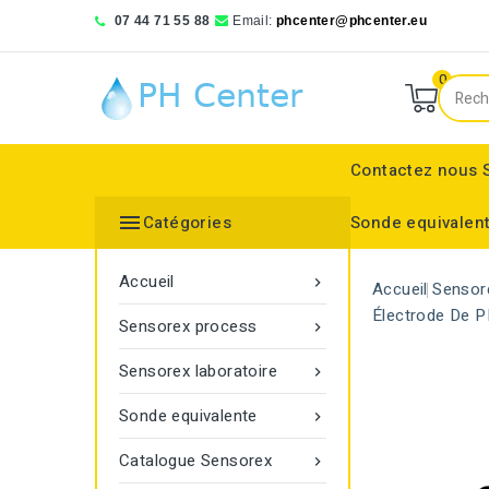
07 44 71 55 88
Email:
phcenter@phcenter.eu
0
Contactez nous

Catégories
Sonde equivalen
Denver Instruments
Sensortechnick Meinsberg
Thermo Fisher Scientific
pH RedOx Simulateur
Électrodes sélective
Electrode de réference
Bouchon protecteur
Electrode de réference
Moniteur de transmitt
Accueil

Accueil
Sensor
Électrode De 
Sensorex process

Sensorex laboratoire

Sonde equivalente

Catalogue Sensorex
