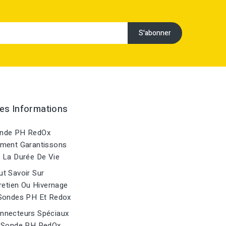
es Informations
nde PH RedOx
ment Garantissons
 La Durée De Vie
t Savoir Sur
retien Ou Hivernage
Sondes PH Et Redox
nnecteurs Spéciaux
 Sonde PH RedOx