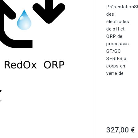
Présentation
S
des
électrodes
de pH et
ORP de
processus
GT/GC
SERIES à
corps en

verre de
327,00 €