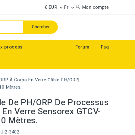
€ EUR
Fr
Mon compte


Chercher
x process
Forum
Faq
 ORP À Corps En Verre
Câble PH/ORP
10 Mètres.
de De PH/ORP De Processus
 En Verre Sensorex GTCV-
10 Mètres.
QUI2-3402