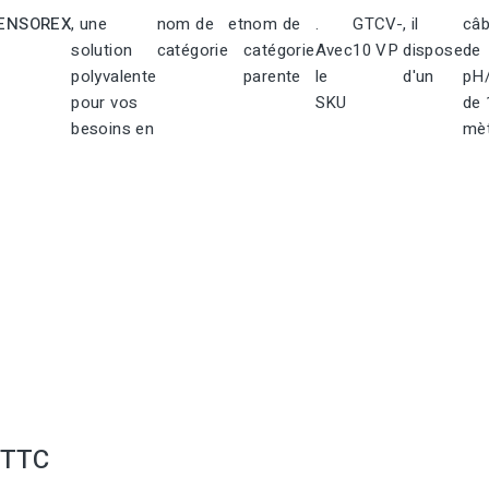
ENSOREX
, une
nom de
et
nom de
.
GTCV-
, il
câb
solution
catégorie
catégorie
Avec
10 VP
dispose
de
polyvalente
parente
le
d'un
pH
pour vos
SKU
de 
besoins en
mè
TTC