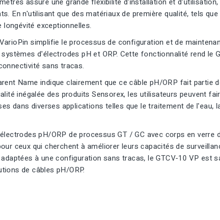
ètres assure une grande flexibilité d'installation et d'utilisation
s. En n'utilisant que des matériaux de première qualité, tels qu
e longévité exceptionnelles.
arioPin simplifie le processus de configuration et de maintenan
 systèmes d'électrodes pH et ORP. Cette fonctionnalité rend le 
connectivité sans tracas.
rent Name indique clairement que ce câble pH/ORP fait partie de
alité inégalée des produits Sensorex, les utilisateurs peuvent
ises dans diverses applications telles que le traitement de l'eau
 électrodes pH/ORP de processus GT / GC avec corps en verre de
our ceux qui cherchent à améliorer leurs capacités de surveilla
s adaptées à une configuration sans tracas, le GTCV-10 VP est s
tions de câbles pH/ORP.