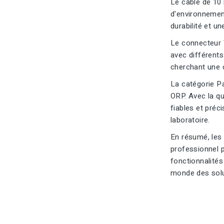
Le câble de 10 m
d'environnement
durabilité et un
Le connecteur V
avec différents
cherchant une 
La catégorie Pa
ORP. Avec la qu
fiables et préc
laboratoire.
En résumé, les
professionnel p
fonctionnalité
monde des solu