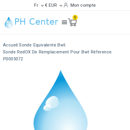
Fr
€ EUR
Mon compte


0

Accueil
Sonde Equivalente
Bwt
Sonde RedOX De Remplacement Pour Bwt Réference:
P0005072