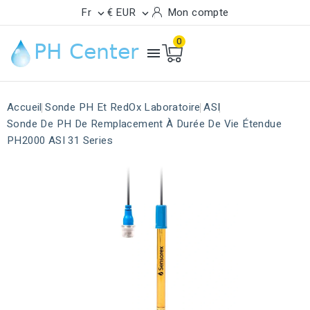
Fr
€ EUR
Mon compte


0

Accueil
Sonde PH Et RedOx Laboratoire
ASI
Sonde De PH De Remplacement À Durée De Vie Étendue
PH2000 ASI 31 Series