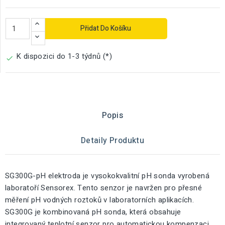
Přidat Do Košíku
K dispozici do 1-3 týdnů (*)

Popis
Detaily Produktu
SG300G-pH elektroda je vysokokvalitní pH sonda vyrobená
laboratoří Sensorex. Tento senzor je navržen pro přesné
měření pH vodných roztoků v laboratorních aplikacích.
SG300G je kombinovaná pH sonda, která obsahuje
integrovaný teplotní senzor pro automatickou kompenzaci