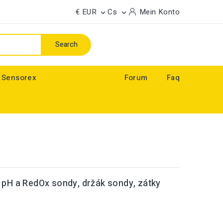
€ EUR
Cs
Mein Konto


Search
 Sensorex
Forum
Faq
í pH a RedOx sondy, držák sondy, zátky