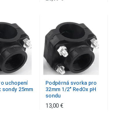
ro uchopení
Podpěrná svorka pro
x sondy 25mm
32mm 1/2" RedOx pH
sondu
13,00 €