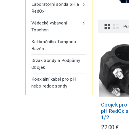
Laboratorní sonda pH a

RedOx
Vědecké vybavení

Po
Toschon
Kalibračního Tampónu
Bazén
Držák Sondy a Podpůrný
Obojek
Koaxiální kabel pro pH
nebo redox sondy
Obojek pro
pH RedOx 
1/2
22,00 €