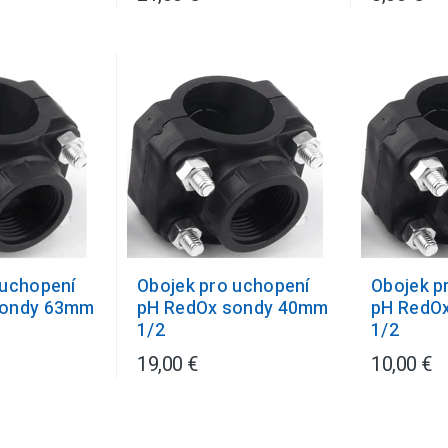
 uchopení
Obojek pro uchopení
Obojek p
sondy 63mm
pH RedOx sondy 40mm
pH RedO
1/2
1/2
19,00 €
10,00 €