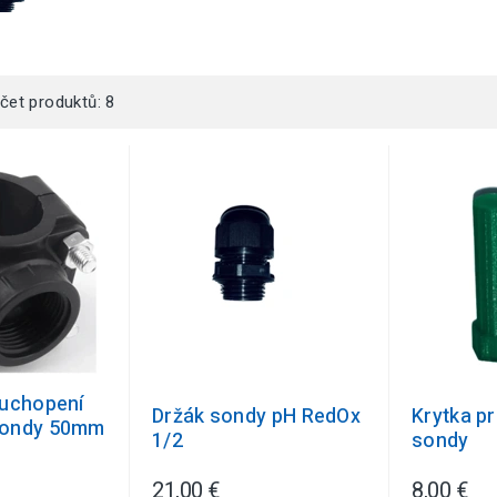
čet produktů: 8
 uchopení
Držák sondy pH RedOx
Krytka pr
sondy 50mm
1/2
sondy
21,00 €
8,00 €