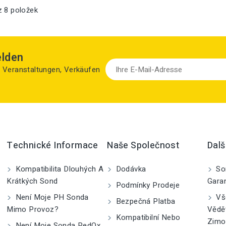
z 8 položek
elden
zu Veranstaltungen, Verkäufen
Technické Informace
Naše Společnost
Dalš
Kompatibilita Dlouhých A
Dodávka
So
Krátkých Sond
Gara
Podmínky Prodeje
Není Moje PH Sonda
Vše
Bezpečná Platba
Mimo Provoz?
Vědě
Kompatibilní Nebo
Zimo
Není Moje Sonda RedOx