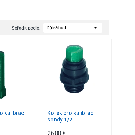

Důležitost
Seřadit podle:
o kalibraci
Korek pro kalibraci
sondy 1/2
26,00 €