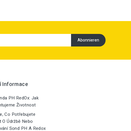
í Informace
nda PH RedOx: Jak
ntujeme Životnost
, Co Potřebujete
t O Údržbě Nebo
vání Sond PH A Redox