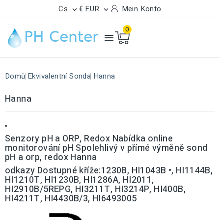
Cs
€ EUR
Mein Konto


0

Domů
Ekvivalentní Sonda
Hanna
Hanna
"
Senzory pH a ORP, Redox Nabídka online
monitorování pH Spolehlivý v přímé výměně sond
pH a orp, redox Hanna
odkazy Dostupné kříže:1230B, HI1043B •, HI1144B,
HI1210T, HI1230B, HI1286A, HI2011,
HI2910B/5REPG, HI3211T, HI3214P, HI400B,
HI4211T, HI4430B/3, HI6493005