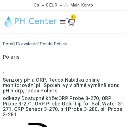
Cs
€ EUR
Mein Konto


0

Domů
Ekvivalentní Sonda
Polaris
Polaris
"
Senzory pH a ORP, Redox Nabídka online
monitorování pH Spolehlivý v přímé výměně sond
pH a orp, redox Polaris
odkazy Dostupné kříže:ORP Probe 3-270, ORP
Probe 3-271, ORP Probe Gold Tip for Salt Water 3-
271, ORP Sensor 3-270, pH Probe 3-280, pH Probe
3-281