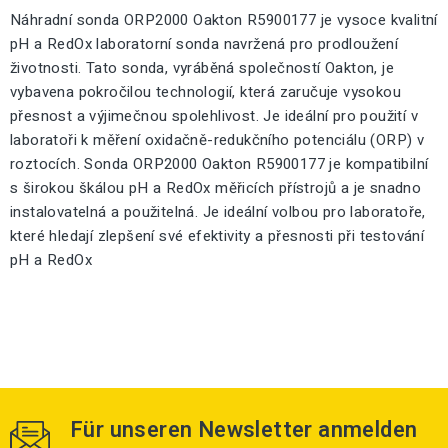
Náhradní sonda ORP2000 Oakton R5900177 je vysoce kvalitní
pH a RedOx laboratorní sonda navržená pro prodloužení
životnosti. Tato sonda, vyráběná společností Oakton, je
vybavena pokročilou technologií, která zaručuje vysokou
přesnost a výjimečnou spolehlivost. Je ideální pro použití v
laboratoři k měření oxidačně-redukčního potenciálu (ORP) v
roztocích. Sonda ORP2000 Oakton R5900177 je kompatibilní
s širokou škálou pH a RedOx měřicích přístrojů a je snadno
instalovatelná a použitelná. Je ideální volbou pro laboratoře,
které hledají zlepšení své efektivity a přesnosti při testování
pH a RedOx
Für unseren Newsletter anmelden