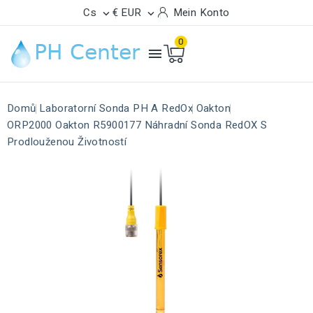
Cs
€ EUR
Mein Konto


0

Domů
Laboratorní Sonda PH A RedOx
Oakton
ORP2000 Oakton R5900177 Náhradní Sonda RedOX S
Prodlouženou Životností