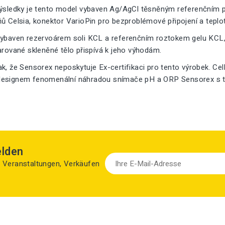
výsledky je tento model vybaven Ag/AgCl těsněným referenčním p
ů Celsia, konektor VarioPin pro bezproblémové připojení a tepl
vybaven rezervoárem soli KCL a referenčním roztokem gelu KCL, k
arované skleněné tělo přispívá k jeho výhodám.
k, že Sensorex neposkytuje Ex-certifikaci pro tento výrobek. Ce
esignem fenomenální náhradou snímače pH a ORP Sensorex s tl
elden
zu Veranstaltungen, Verkäufen