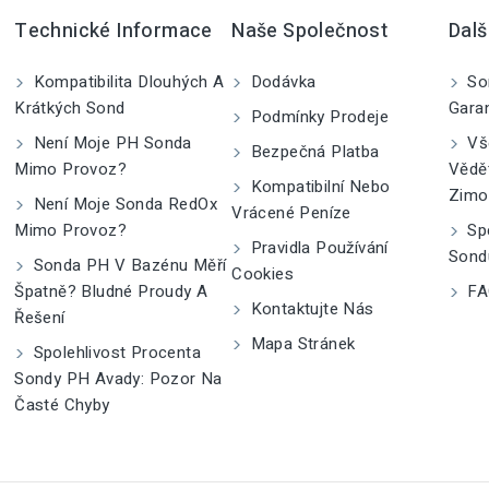
Technické Informace
Naše Společnost
Dalš
Kompatibilita Dlouhých A
Dodávka
So
Krátkých Sond
Gara
Podmínky Prodeje
Není Moje PH Sonda
Vše
Bezpečná Platba
Mimo Provoz?
Vědě
Kompatibilní Nebo
Zimo
Není Moje Sonda RedOx
Vrácené Peníze
Mimo Provoz?
Spe
Pravidla Používání
Sond
Sonda PH V Bazénu Měří
Cookies
Špatně? Bludné Proudy A
FA
Kontaktujte Nás
Řešení
Mapa Stránek
Spolehlivost Procenta
Sondy PH Avady: Pozor Na
Časté Chyby