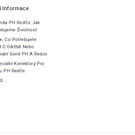
í Informace
nda PH RedOx: Jak
ntujeme Životnost
, Co Potřebujete
t O Údržbě Nebo
vání Sond PH A Redox
ciální Konektory Pro
u PH RedOx
Q