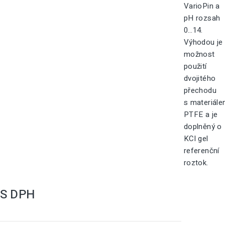
VarioPin a
pH rozsah
0…14.
Výhodou je
možnost
použití
dvojitého
přechodu
s materiál
PTFE a je
doplněný o
KCl gel
referenční
roztok.
S DPH