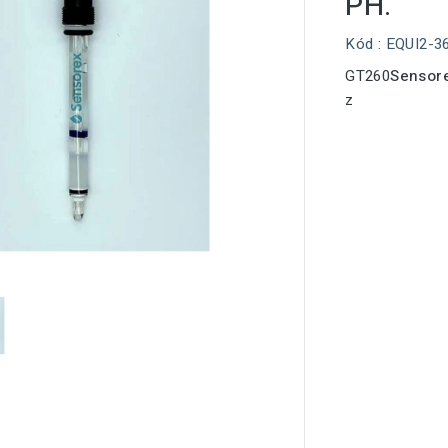
PH.
Kód
: EQUI2-3
GT260
Sensor
z
