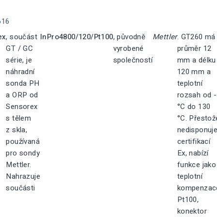
616
ex
, součást
InPro4800/120/Pt100
, původně
Mettler
. GT260 má
GT / GC
vyrobené
průměr 12
série, je
společností
mm a délku
náhradní
120 mm a
sonda PH
teplotní
a ORP od
rozsah od 
Sensorex
°C do 130
s tělem
°C. Přestož
z skla,
nedisponuj
používaná
certifikací
pro sondy
Ex, nabízí
Mettler.
funkce jako
Nahrazuje
teplotní
součásti
kompenzac
Pt100,
konektor