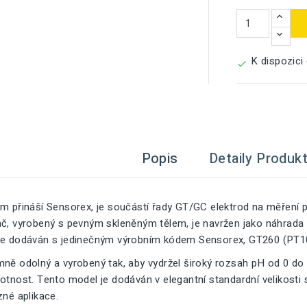
K dispozici

Popis
Detaily Produk
ám přináší Sensorex, je součástí řady GT/GC elektrod na měření
ač, vyrobený s pevným skleněným tělem, je navržen jako náhrada
je dodáván s jedinečným výrobním kódem Sensorex, GT260 (PT1
mně odolný a vyrobený tak, aby vydržel široký rozsah pH od 0 do
votnost. Tento model je dodáván v elegantní standardní velikost
zné aplikace.