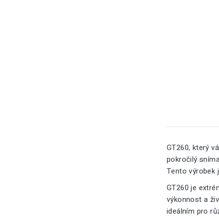
GT260, který v
pokročilý sním
Tento výrobek 
GT260 je extré
výkonnost a ži
ideálním pro rů