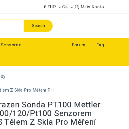
€ EUR
Cs
Mein Konto


Search
 Sensorex
Forum
Faq
ody
lem Z Skla Pro Měření PH.
razen Sonda PT100 Mettler
800/120/Pt100 Senzorem
 Tělem Z Skla Pro Měření