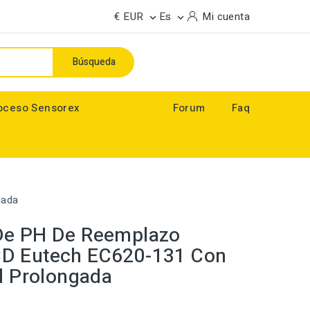
€ EUR
Es
Mi cuenta


Búsqueda
oceso Sensorex
Forum
Faq
gada
De PH De Reemplazo
D Eutech EC620-131 Con
il Prolongada