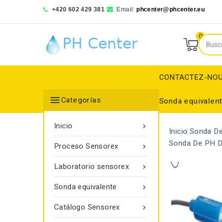
+420 602 429 381
Email:
phcenter@phcenter.eu
0
CONTACTEZ-NO

Categorías
Sonda equivalen
Denver Instruments
Sensortechnick Meinsberg
Thermo Fisher Scientific
Simulador de pH RedOx
Electrodos selectivos de iones
Probador de pH redox
Electrodo de referencia
Electrodo de referencia
Monitor de transmitan
Inicio

Inicio
Sonda De
Sonda De PH D
Proceso Sensorex

Laboratorio sensorex

Sonda equivalente

Catálogo Sensorex
