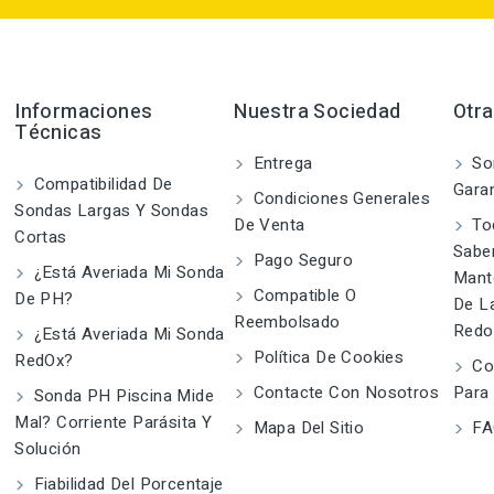
Informaciones
Nuestra Sociedad
Otr
Técnicas
Entrega
So
Compatibilidad De
Garan
Condiciones Generales
Sondas Largas Y Sondas
De Venta
To
Cortas
Saber
Pago Seguro
¿Está Averiada Mi Sonda
Mant
Compatible O
De PH?
De L
Reembolsado
Redo
¿Está Averiada Mi Sonda
Política De Cookies
RedOx?
Con
Contacte Con Nosotros
Para
Sonda PH Piscina Mide
Mal? Corriente Parásita Y
Mapa Del Sitio
FA
Solución
Fiabilidad Del Porcentaje