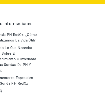
as Informaciones
nda PH RedOx: ¿Cómo
tizamos La Vida Útil?
do Lo Que Necesita
 Sobre El
enimiento O Invernada
as Sondas De PH Y
x
ectores Especiales
 Sonda PH RedOx
Q