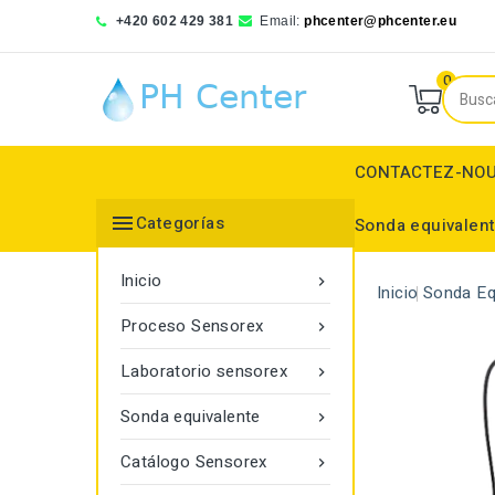
+420 602 429 381
Email:
phcenter@phcenter.eu
0
CONTACTEZ-NO

Categorías
Sonda equivalen
Denver Instruments
Sensortechnick Meinsberg
Thermo Fisher Scientific
Simulador de pH RedOx
Electrodos selectivos de iones
Probador de pH redox
Electrodo de referencia
Electrodo de referencia
Monitor de transmitan
Inicio

Inicio
Sonda Eq
Proceso Sensorex

Laboratorio sensorex

Sonda equivalente

Catálogo Sensorex
