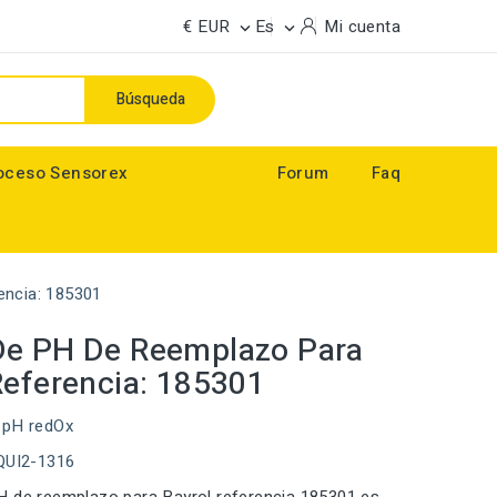
€ EUR
Es
Mi cuenta


Búsqueda
oceso Sensorex
Forum
Faq
ncia: 185301
De PH De Reemplazo Para
Referencia: 185301
 pH redOx
EQUI2-1316