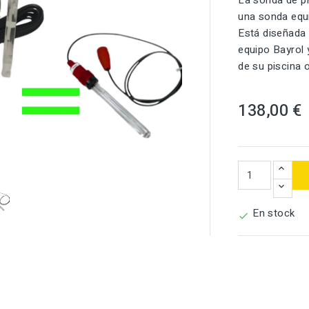
La sonda de p
una sonda equi
Está diseñada 
equipo Bayrol 
de su piscina 
138,00 €

En stock
