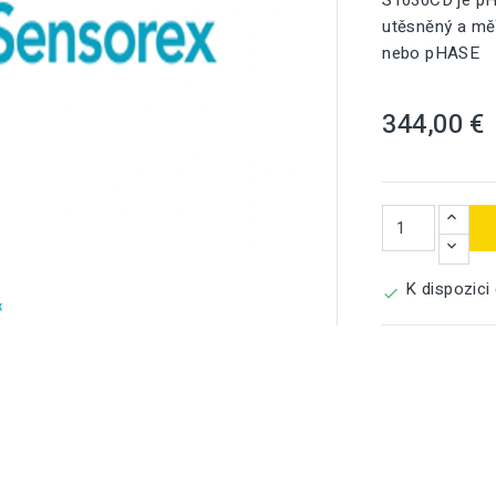
S1030CD je pH
utěsněný a mě
nebo pHASE
344,00 €

K dispozici
