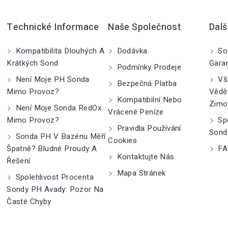
Technické Informace
Naše Společnost
Dalš
Kompatibilita Dlouhých A
Dodávka
So
Krátkých Sond
Gara
Podmínky Prodeje
Není Moje PH Sonda
Vše
Bezpečná Platba
Mimo Provoz?
Vědě
Kompatibilní Nebo
Zimo
Není Moje Sonda RedOx
Vrácené Peníze
Mimo Provoz?
Spe
Pravidla Používání
Sond
Sonda PH V Bazénu Měří
Cookies
Špatně? Bludné Proudy A
FA
Kontaktujte Nás
Řešení
Mapa Stránek
Spolehlivost Procenta
Sondy PH Avady: Pozor Na
Časté Chyby