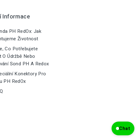
í Informace
nda PH RedOx: Jak
ntujeme Životnost
, Co Potřebujete
t O Údržbě Nebo
vání Sond PH A Redox
ciální Konektory Pro
u PH RedOx
Q
Chat