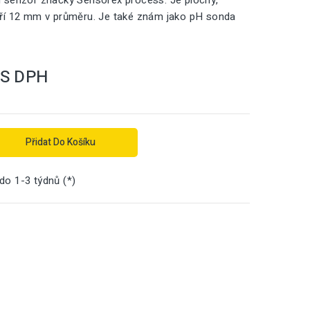
 senzor značky Sensorex process. Je plochý,
ří 12 mm v průměru. Je také znám jako pH sonda
S DPH
Přidat Do Košíku
 do 1-3 týdnů (*)