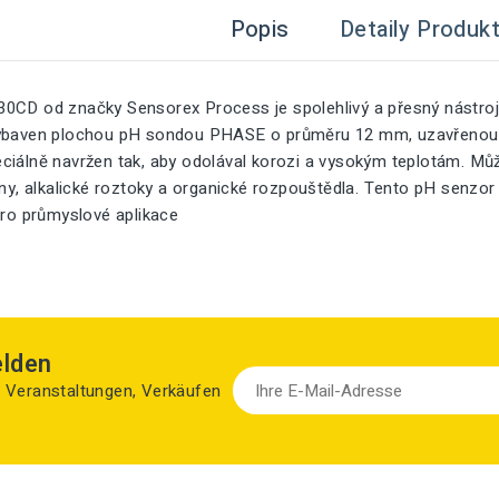
Popis
Detaily Produk
0CD od značky Sensorex Process je spolehlivý a přesný nástroj
ybaven plochou pH sondou PHASE o průměru 12 mm, uzavřenou pro
iálně navržen tak, aby odolával korozi a vysokým teplotám. Může 
iny, alkalické roztoky a organické rozpouštědla. Tento pH senzor 
pro průmyslové aplikace
elden
zu Veranstaltungen, Verkäufen