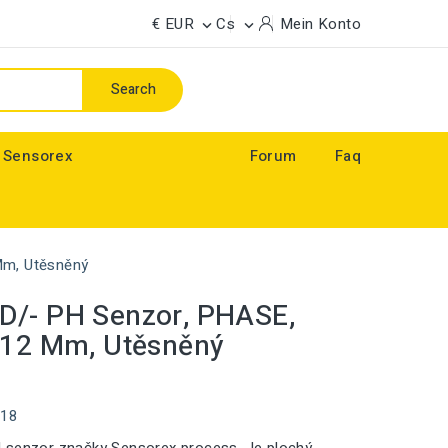
€ EUR
Cs
Mein Konto


Search
 Sensorex
Forum
Faq
Mm, Utěsněný
D/- PH Senzor, PHASE,
 12 Mm, Utěsněný
118