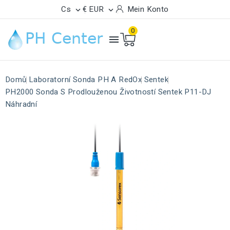
Cs
€ EUR
Mein Konto


0

Domů
Laboratorní Sonda PH A RedOx
Sentek
PH2000 Sonda S Prodlouženou Životností Sentek P11-DJ
Náhradní