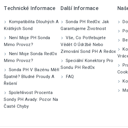
Technické Informace
Další Informace
Naš
Kompatibilita Dlouhých A
Sonda PH RedOx: Jak
Do
Krátkých Sond
Garantujeme Životnost
Po
Není Moje PH Sonda
Vše, Co Potřebujete
Be
Mimo Provoz?
Vědět O Údržbě Nebo
Kom
Zimování Sond PH A Redox
Není Moje Sonda RedOx
Vrác
Mimo Provoz?
Speciální Konektory Pro
Pra
Sondu PH RedOx
Sonda PH V Bazénu Měří
Cook
Špatně? Bludné Proudy A
FAQ
Kon
Řešení
Ma
Spolehlivost Procenta
Sondy PH Avady: Pozor Na
Časté Chyby