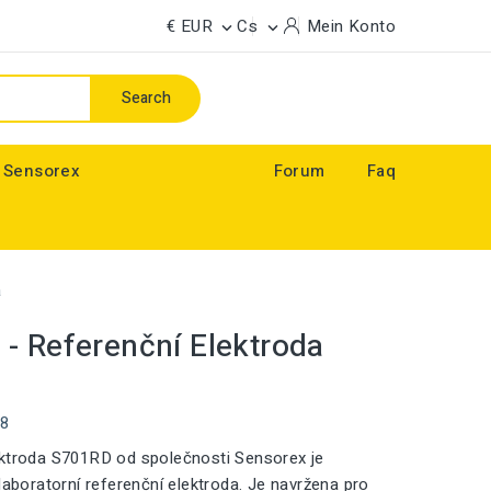
€ EUR
Cs
Mein Konto


Search
 Sensorex
Forum
Faq
a
- Referenční Elektroda
88
ektroda S701RD od společnosti Sensorex je
 laboratorní referenční elektroda. Je navržena pro