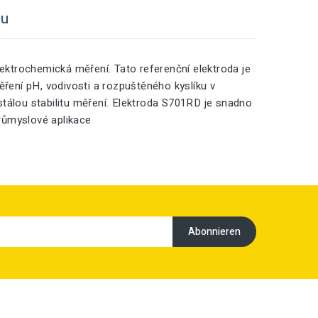
tu
lektrochemická měření. Tato referenční elektroda je
ěření pH, vodivosti a rozpuštěného kyslíku v
 stálou stabilitu měření. Elektroda S701RD je snadno
průmyslové aplikace