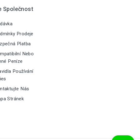
e Společnost
dávka
dmínky Prodeje
zpečná Platba
patibilní Nebo
ené Peníze
vidla Používání
ies
taktujte Nás
pa Stránek