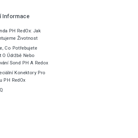
í Informace
nda PH RedOx: Jak
ntujeme Životnost
, Co Potřebujete
t O Údržbě Nebo
vání Sond PH A Redox
ciální Konektory Pro
u PH RedOx
Q