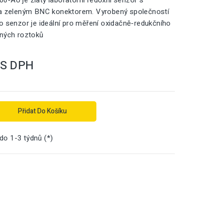
-AU je zlatý laboratorní redoxní senzor s
 a zeleným BNC konektorem. Vyrobený společností
o senzor je ideální pro měření oxidačně-redukčního
dných roztoků
S DPH
Přidat Do Košíku
 do 1-3 týdnů (*)