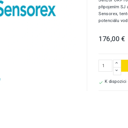
Senzor ORP1000
připojením SJ
Sensorex, tent
potenciálu vo
176,00 €

K dispozici
