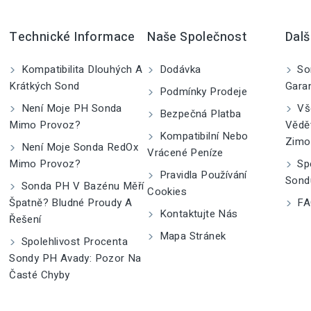
Technické Informace
Naše Společnost
Dalš
Kompatibilita Dlouhých A
Dodávka
So
Krátkých Sond
Gara
Podmínky Prodeje
Není Moje PH Sonda
Vše
Bezpečná Platba
Mimo Provoz?
Vědě
Kompatibilní Nebo
Zimo
Není Moje Sonda RedOx
Vrácené Peníze
Mimo Provoz?
Spe
Pravidla Používání
Sond
Sonda PH V Bazénu Měří
Cookies
Špatně? Bludné Proudy A
FA
Kontaktujte Nás
Řešení
Mapa Stránek
Spolehlivost Procenta
Sondy PH Avady: Pozor Na
Časté Chyby