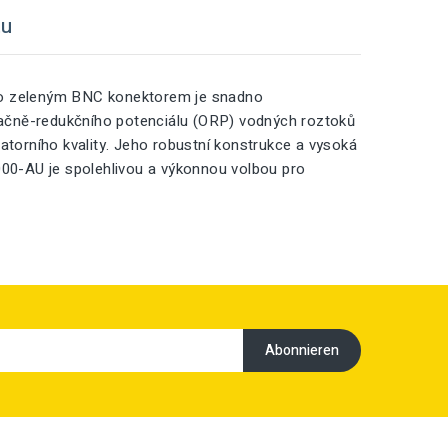
tu
eho zeleným BNC konektorem je snadno
dačně-redukčního potenciálu (ORP) vodných roztoků
atorního kvality. Jeho robustní konstrukce a vysoká
000-AU je spolehlivou a výkonnou volbou pro