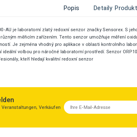
Popis
Detaily Produk
-AU je laboratorní zlatý redoxní senzor značky Sensorex. S j
ý různým měřicím zařízením. Tento senzor umožňuje měření oxi
ostí. Je zejména vhodný pro aplikace v oblasti kontrolního labor
í ideální volbou pro náročné laboratorní prostředí. Senzor ORP1
esionály, kteří hledají kvalitní redoxní senzor
elden
zu Veranstaltungen, Verkäufen