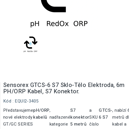
Sensorex GTCS-6 S7 Sklo-Tělo Elektroda, 6m
PH/ORP Kabel, S7 Konektor.
Kód
: EQUI2-3405
Představujeme
pH/ORP
,
S7
a
GTCS-
, nabízí 
nové elektrody
kabelů
nadřazené
konektor
SKU
6 S7
metrů d
GT/GC SERIES
kategorie
5 metrů
číslo
kabel a