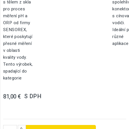
s tělem z skla
spolehli
pro proces
konekto
měření pH a
s cínov
ORP od firmy
vodiči.
SENSOREX,
Ideální 
které poskytují
různé
přesné měření
aplikace
v oblasti
kvality vody.
Tento výrobek,
spadající do
kategorie
S DPH
81,00 €