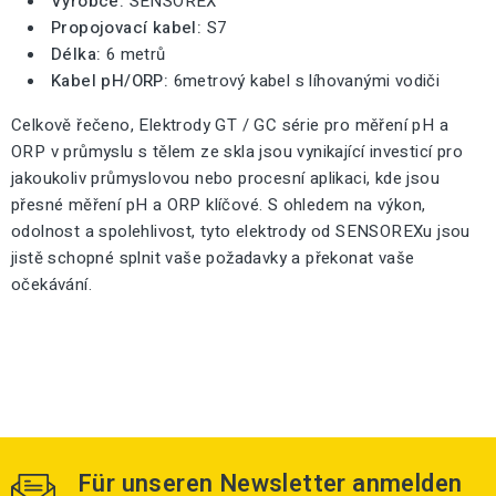
Výrobce:
SENSOREX
Propojovací kabel:
S7
Délka:
6 metrů
Kabel pH/ORP:
6metrový kabel s líhovanými vodiči
Celkově řečeno, Elektrody GT / GC série pro měření pH a
ORP v průmyslu s tělem ze skla jsou vynikající investicí pro
jakoukoliv průmyslovou nebo procesní aplikaci, kde jsou
přesné měření pH a ORP klíčové. S ohledem na výkon,
odolnost a spolehlivost, tyto elektrody od SENSOREXu jsou
jistě schopné splnit vaše požadavky a překonat vaše
očekávání.
Für unseren Newsletter anmelden