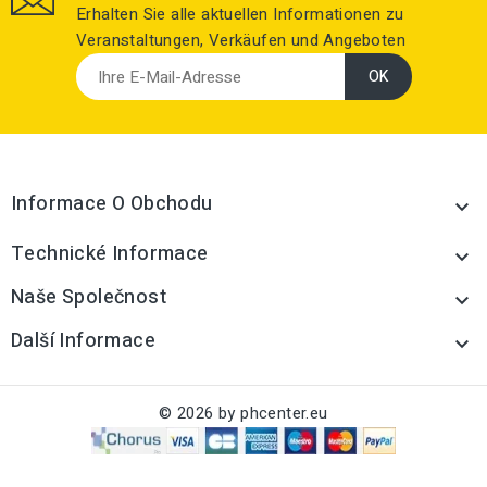
Erhalten Sie alle aktuellen Informationen zu
Veranstaltungen, Verkäufen und Angeboten
Informace O Obchodu

Technické Informace

Naše Společnost

Další Informace

© 2026 by phcenter.eu