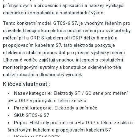
průmyslových a procesních aplikacích a nabízejí vynikající
chemickou kompatibilitu a nadstandardní výkon.
Tento konkrétní model,
GTCS-6 S7
, je vhodným řešením pro
uživatele hledající kompletní a odolné řešení pro své potřeby
měření pH a ORP. S kabelem pH/ORP
délky 6 metrů
a
propojovacím kabelem S7
, tato elektroda poskytuje
efektivní a stabilní přenos dat pro přesné výsledky měření.
Líhované vodiče zajišťují snadnou integraci s existujícími
monitoringovými systémy a konstrukce skleněného těla
nabízí robustní a dlouhodobý výrobek.
Klíčové vlastnosti:
Název kategorie:
Elektrody GT / GC série pro měření
pH a ORP v průmyslu s tělem ze skla
Parent kategorie:
Elektrody a snímače
SKU:
GTCS-6 S7
Popis:
Elektrody pro měření pH a ORP s tělem ze skla s
6metrovým kabelem a propojovacím kabelem S7