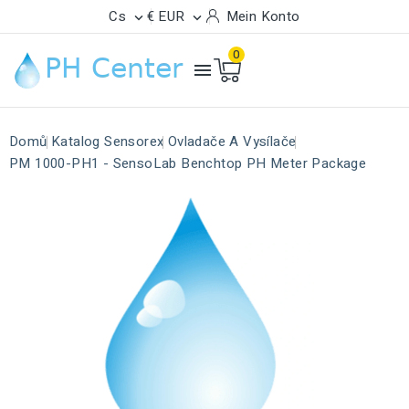
Cs
€ EUR
Mein Konto


0

Domů
Katalog Sensorex
Ovladače A Vysílače
PM 1000-PH1 - SensoLab Benchtop PH Meter Package