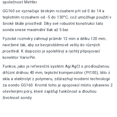
společnost Mettler.
GG160 se vyznačuje širokým rozsahem pH od 0 do 14 a
teplotním rozsahem od -5 do 130°C, což umožňuje použití v
široké škále prostředí. Díky své robustní konstrukci tato
sonda snese maximální tlak až 5 bar.
Fyzické rozměry zahrnují průměr 12 mm a délku 120 mm,
navržené tak, aby se bezproblémově vešly do různých
prostředí. K dispozici je spolehlivý a rychlý připojovací
konektor VarioPin.
Funkce, jako je referenční systém Ag/AgCl s prodlouženou
difúzní dráhou 40 mm, teplotní kompenzátor (Pt100), tělo z
skla a elektrolyt z polymeru, zdůrazňují moderní technologii
za sondo GG160. Kromě toho je spojovací místo vybaveno 2
otevřenými póry, které zajišťují funkčnost a dlouhou
životnost sondy.