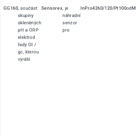
GG160
, součást
Sensorex
, je
InPro4260/120/Pt100
od
M
skupiny
náhradní
skleněných
senzor
pH a ORP
pro
elektrod
řady Gt /
gc, kterou
vyrábí