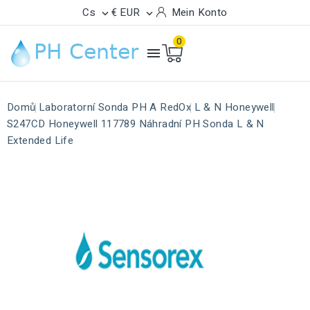
Cs
€ EUR
Mein Konto


0

Domů
Laboratorní Sonda PH A RedOx
L & N Honeywell
S247CD Honeywell 117789 Náhradní PH Sonda L & N
Extended Life