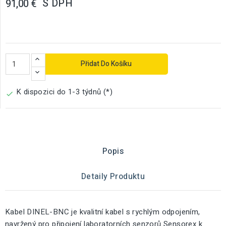
S DPH
91,00 €
Přidat Do Košíku
K dispozici do 1-3 týdnů (*)

Popis
Detaily Produktu
Kabel DINEL-BNC je kvalitní kabel s rychlým odpojením,
navržený pro připojení laboratorních senzorů Sensorex k