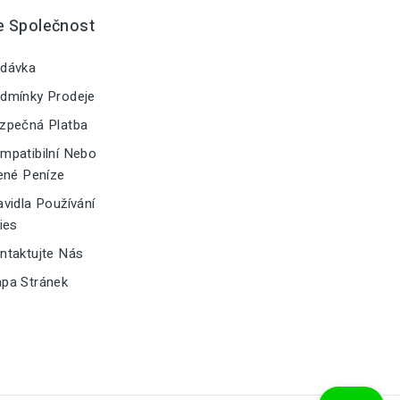
e Společnost
dávka
dmínky Prodeje
zpečná Platba
patibilní Nebo
ené Peníze
vidla Používání
ies
taktujte Nás
pa Stránek