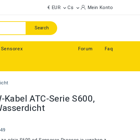
€ EUR
Cs
Mein Konto


Search
 Sensorex
Forum
Faq
icht
Kabel ATC-Serie S600,
asserdicht
49