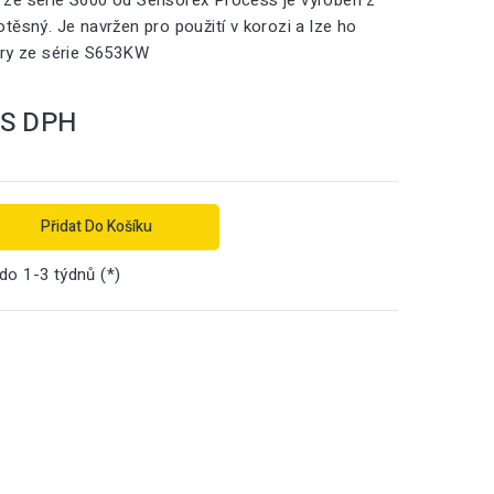
ze série S600 od Sensorex Process je vyroben z
těsný. Je navržen pro použití v korozi a lze ho
ory ze série S653KW
S DPH
Přidat Do Košíku
 do 1-3 týdnů (*)