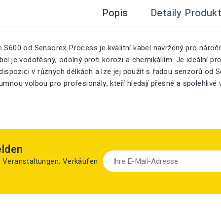
Popis
Detaily Produk
e S600 od Sensorex Process je kvalitní kabel navržený pro nároč
el je vodotěsný, odolný proti korozi a chemikáliím. Je ideální pr
 dispozici v různých délkách a lze jej použít s řadou senzorů od 
umnou volbou pro profesionály, kteří hledají přesné a spolehlivé
elden
zu Veranstaltungen, Verkäufen