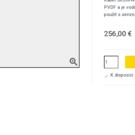
Kabel S653KW 
PVDF a je vodo
použít s senz
256,00 €

K dispozici
