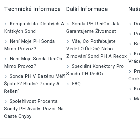
Technické Informace
Další Informace
Naš
Kompatibilita Dlouhých A
Sonda PH RedOx: Jak
Do
Krátkých Sond
Garantujeme Životnost
Po
Není Moje PH Sonda
Vše, Co Potřebujete
Be
Mimo Provoz?
Vědět O Údržbě Nebo
Kom
Zimování Sond PH A Redox
Není Moje Sonda RedOx
Vrác
Mimo Provoz?
Speciální Konektory Pro
Pra
Sondu PH RedOx
Sonda PH V Bazénu Měří
Cook
Špatně? Bludné Proudy A
FAQ
Kon
Řešení
Ma
Spolehlivost Procenta
Sondy PH Avady: Pozor Na
Časté Chyby