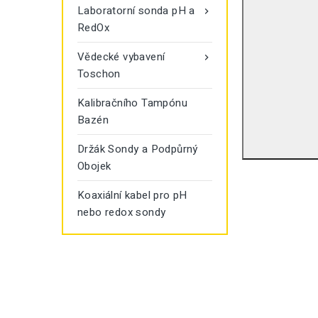
Laboratorní sonda pH a

RedOx
Vědecké vybavení

Toschon
Kalibračního Tampónu
Bazén
Držák Sondy a Podpůrný
Obojek
Koaxiální kabel pro pH
nebo redox sondy