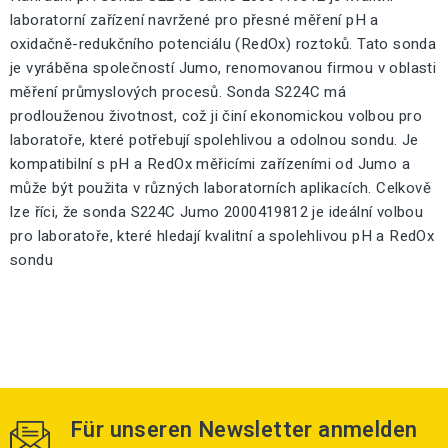
laboratorní zařízení navržené pro přesné měření pH a
oxidačně-redukčního potenciálu (RedOx) roztoků. Tato sonda
je vyráběna společností Jumo, renomovanou firmou v oblasti
měření průmyslových procesů. Sonda S224C má
prodlouženou životnost, což ji činí ekonomickou volbou pro
laboratoře, které potřebují spolehlivou a odolnou sondu. Je
kompatibilní s pH a RedOx měřicími zařízeními od Jumo a
může být použita v různých laboratorních aplikacích. Celkově
lze říci, že sonda S224C Jumo 2000419812 je ideální volbou
pro laboratoře, které hledají kvalitní a spolehlivou pH a RedOx
sondu
Für unseren Newsletter anmelden