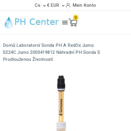
Cs
€ EUR
Mein Konto


0

Domů
Laboratorní Sonda PH A RedOx
Jumo
S224C Jumo 2000419812 Náhradní PH Sonda S
Prodlouženou Životností