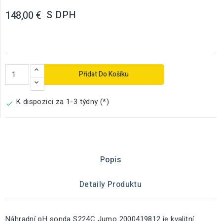
S DPH
148,00 €
Přidat Do Košíku
K dispozici za 1-3 týdny (*)

Popis
Detaily Produktu
Náhradní pH sonda S224C Jumo 2000419812 je kvalitní