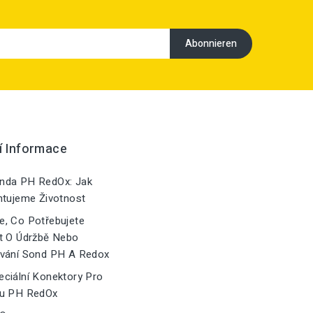
í Informace
nda PH RedOx: Jak
ntujeme Životnost
, Co Potřebujete
t O Údržbě Nebo
vání Sond PH A Redox
ciální Konektory Pro
u PH RedOx