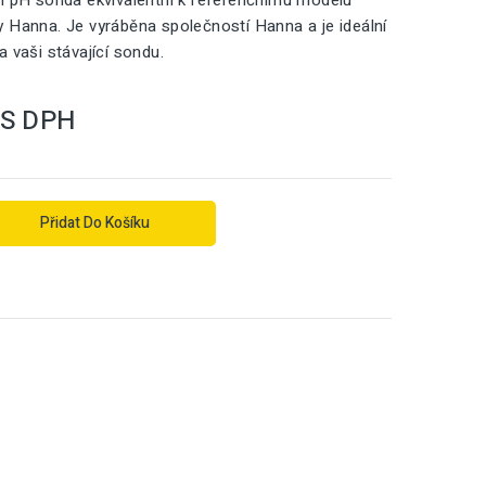
í pH sonda ekvivalentní k referenčnímu modelu
 Hanna. Je vyráběna společností Hanna a je ideální
a vaši stávající sondu.
S DPH
Přidat Do Košíku