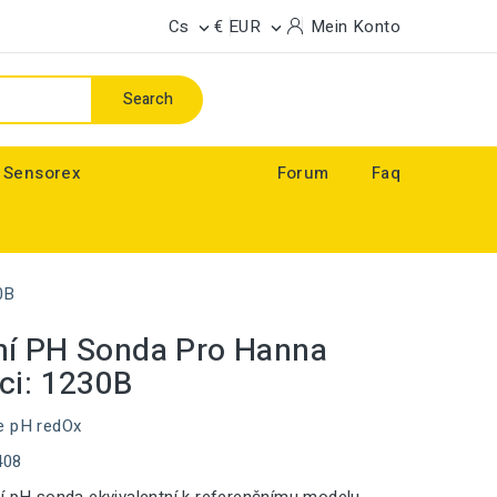
Cs
€ EUR
Mein Konto


Search
 Sensorex
Forum
Faq
0B
ní PH Sonda Pro Hanna
ci: 1230B
e pH redOx
408