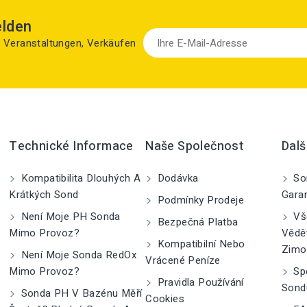
elden
zu Veranstaltungen, Verkäufen
Technické Informace
Naše Společnost
Dalš
Kompatibilita Dlouhých A
Dodávka
So
Krátkých Sond
Gara
Podmínky Prodeje
Není Moje PH Sonda
Vše
Bezpečná Platba
Mimo Provoz?
Vědě
Kompatibilní Nebo
Zimo
Není Moje Sonda RedOx
Vrácené Peníze
Mimo Provoz?
Spe
Pravidla Používání
Sond
Sonda PH V Bazénu Měří
Cookies