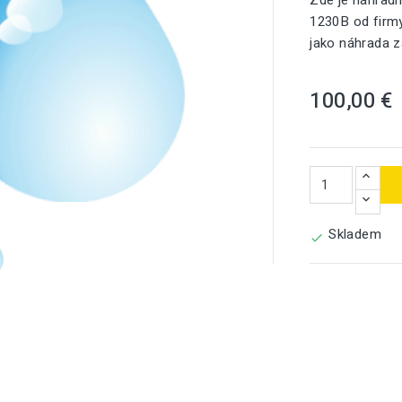
Zde je náhradn
1230B od firmy
jako náhrada z
100,00 €

Skladem
