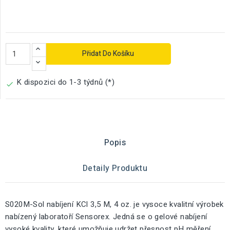
Přidat Do Košíku
K dispozici do 1-3 týdnů (*)

Popis
Detaily Produktu
S020M-Sol nabíjení KCl 3,5 M, 4 oz. je vysoce kvalitní výrobek
nabízený laboratoří Sensorex. Jedná se o gelové nabíjení
vysoké kvality, které umožňuje udržet přesnost pH měření.