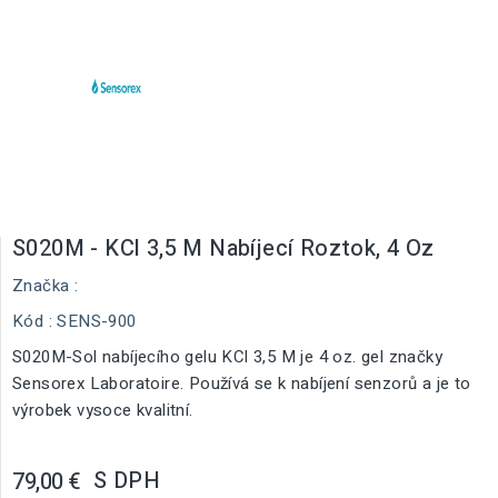
S020M - KCl 3,5 M Nabíjecí Roztok, 4 Oz
Značka :
Kód
: SENS-900
S020M-Sol nabíjecího gelu KCl 3,5 M je 4 oz. gel značky
Sensorex Laboratoire. Používá se k nabíjení senzorů a je to
výrobek vysoce kvalitní.
S DPH
79,00 €