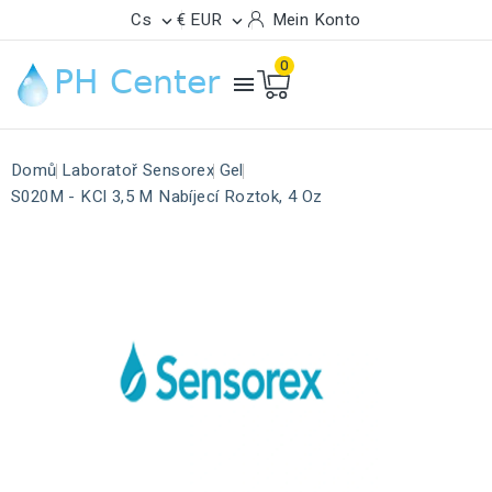
Cs
€ EUR
Mein Konto


0

Domů
Laboratoř Sensorex
Gel
S020M - KCl 3,5 M Nabíjecí Roztok, 4 Oz