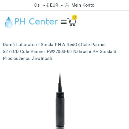
Cs
€ EUR
Mein Konto


0

Domů
Laboratorní Sonda PH A RedOx
Cole Parmer
S272CD Cole Parmer EW27003-00 Náhradní PH Sonda S
Prodlouženou Životností